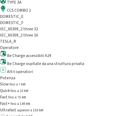
TYPE 3A
CCS COMBO 1
DOMESTIC_E
DOMESTIC_F
IEC_60309_2 three 32
IEC_60309_2 three 16
TESLA_R
Operatore
Be Charge accessibili h24
Be Charge ospitate da una struttura privata
Altri operatori
Potenza
Slow
fino a 7 kW
Quick
fino a 22 kW
Fast
fino a 75 kW
Fast+
fino a 149 kW
Ultrafast
superiori a 150 kW