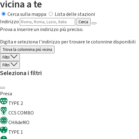
vicina a te
Cerca sulla mappa
Lista delle stazioni
Indirizzo
Cerca
Prova a inserire un indirizzo più preciso.
Digita e seleziona l'indirizzo per trovare le colonnine disponibili
Trova la colonnina piú vicina
Filtri
Filtri
Seleziona i filtri
Presa
TYPE 2
CCS COMBO
CHAdeMO
TYPE 1