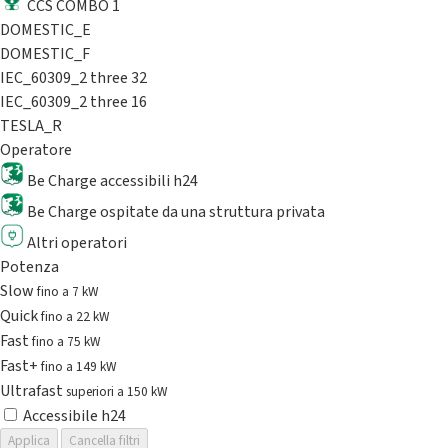
CCS COMBO 1
DOMESTIC_E
DOMESTIC_F
IEC_60309_2 three 32
IEC_60309_2 three 16
TESLA_R
Operatore
Be Charge accessibili h24
Be Charge ospitate da una struttura privata
Altri operatori
Potenza
Slow
fino a 7 kW
Quick
fino a 22 kW
Fast
fino a 75 kW
Fast+
fino a 149 kW
Ultrafast
superiori a 150 kW
Accessibile h24
Applica
Cancella filtri