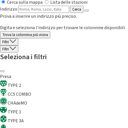
Cerca sulla mappa
Lista delle stazioni
Indirizzo
Cerca
Prova a inserire un indirizzo più preciso.
Digita e seleziona l'indirizzo per trovare le colonnine disponibili
Trova la colonnina piú vicina
Filtri
Filtri
Seleziona i filtri
Presa
TYPE 2
CCS COMBO
CHAdeMO
TYPE 1
TYPE 3A