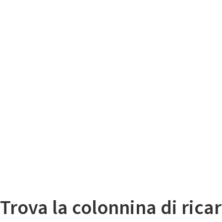
Il
Mappa colonnine di ricarica auto elettriche
Trova la colonnina di ricar