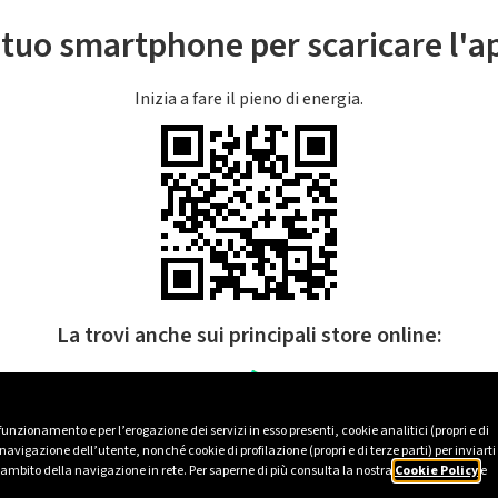
l tuo smartphone per scaricare l'
Inizia a fare il pieno di energia.
La trovi anche sui principali store online:
 funzionamento e per l’erogazione dei servizi in esso presenti, cookie analitici (propri e di
avigazione dell’utente, nonché cookie di profilazione (propri e di terze parti) per inviarti
’ambito della navigazione in rete. Per saperne di più consulta la nostra
Cookie Policy
e