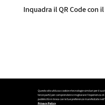
Inquadra il QR Code con i
Questo sito utilizza cookie e tecnologie similari per il suo
terze parti) per comprendere e migliorare l’esperienza di n
pubblicità in linea con le tue preferenze manifestate nell
Privacy Policy
.