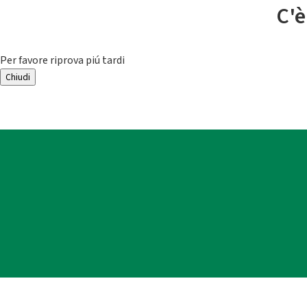
C'è
Per favore riprova piú tardi
Chiudi