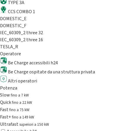
TYPE 3A
CCS COMBO 1
DOMESTIC_E
DOMESTIC_F
IEC_60309_2 three 32
IEC_60309_2 three 16
TESLA_R
Operatore
Be Charge accessibili h24
Be Charge ospitate da una struttura privata
Altri operatori
Potenza
Slow
fino a 7 kW
Quick
fino a 22 kW
Fast
fino a 75 kW
Fast+
fino a 149 kW
Ultrafast
superiori a 150 kW