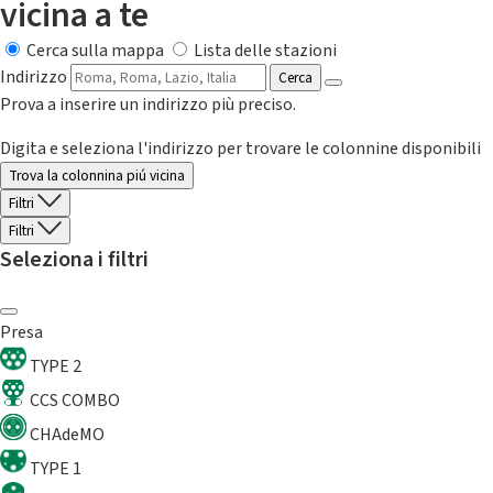
vicina a te
Cerca sulla mappa
Lista delle stazioni
Indirizzo
Cerca
Prova a inserire un indirizzo più preciso.
Digita e seleziona l'indirizzo per trovare le colonnine disponibili
Trova la colonnina piú vicina
Filtri
Filtri
Seleziona i filtri
Presa
TYPE 2
CCS COMBO
CHAdeMO
TYPE 1