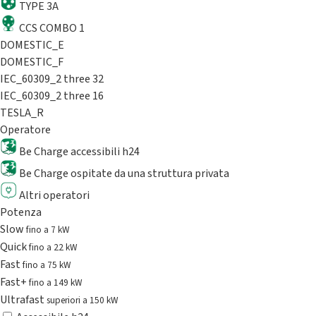
TYPE 3A
CCS COMBO 1
DOMESTIC_E
DOMESTIC_F
IEC_60309_2 three 32
IEC_60309_2 three 16
TESLA_R
Operatore
Be Charge accessibili h24
Be Charge ospitate da una struttura privata
Altri operatori
Potenza
Slow
fino a 7 kW
Quick
fino a 22 kW
Fast
fino a 75 kW
Fast+
fino a 149 kW
Ultrafast
superiori a 150 kW