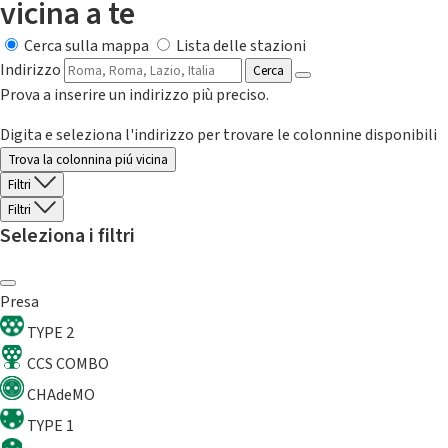
vicina a te
Cerca sulla mappa
Lista delle stazioni
Indirizzo
Cerca
Prova a inserire un indirizzo più preciso.
Digita e seleziona l'indirizzo per trovare le colonnine disponibili
Trova la colonnina piú vicina
Filtri
Filtri
Seleziona i filtri
Presa
TYPE 2
CCS COMBO
CHAdeMO
TYPE 1