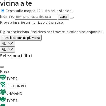
vicina a te
Cerca sulla mappa
Lista delle stazioni
Indirizzo
Cerca
Prova a inserire un indirizzo più preciso.
Digita e seleziona l'indirizzo per trovare le colonnine disponibili
Trova la colonnina piú vicina
Filtri
Filtri
Seleziona i filtri
Presa
TYPE 2
CCS COMBO
CHAdeMO
TYPE 1