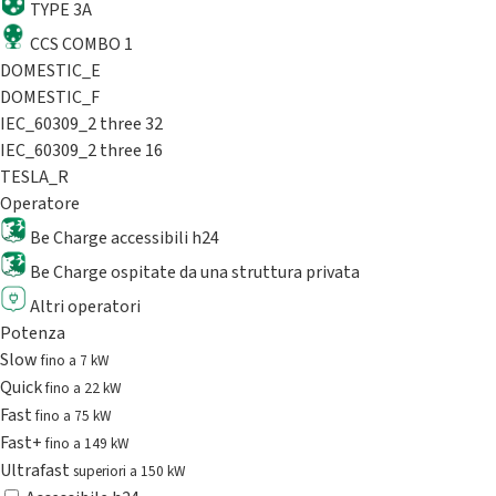
TYPE 3A
CCS COMBO 1
DOMESTIC_E
DOMESTIC_F
IEC_60309_2 three 32
IEC_60309_2 three 16
TESLA_R
Operatore
Be Charge accessibili h24
Be Charge ospitate da una struttura privata
Altri operatori
Potenza
Slow
fino a 7 kW
Quick
fino a 22 kW
Fast
fino a 75 kW
Fast+
fino a 149 kW
Ultrafast
superiori a 150 kW