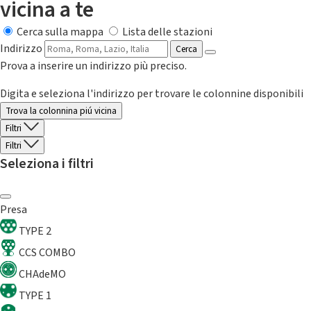
vicina a te
Cerca sulla mappa
Lista delle stazioni
Indirizzo
Cerca
Prova a inserire un indirizzo più preciso.
Digita e seleziona l'indirizzo per trovare le colonnine disponibili
Trova la colonnina piú vicina
Filtri
Filtri
Seleziona i filtri
Presa
TYPE 2
CCS COMBO
CHAdeMO
TYPE 1