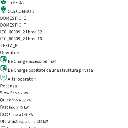
TYPE 3A
CCS COMBO 1
DOMESTIC_E
DOMESTIC_F
IEC_60309_2 three 32
IEC_60309_2 three 16
TESLA_R
Operatore
Be Charge accessibili h24
Be Charge ospitate da una struttura privata
Altri operatori
Potenza
Slow
fino a 7 kW
Quick
fino a 22 kW
Fast
fino a 75 kW
Fast+
fino a 149 kW
Ultrafast
superiori a 150 kW