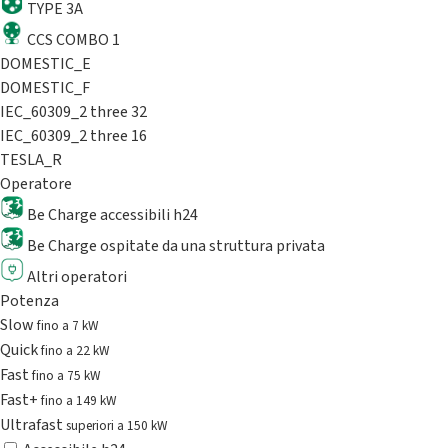
TYPE 3A
CCS COMBO 1
DOMESTIC_E
DOMESTIC_F
IEC_60309_2 three 32
IEC_60309_2 three 16
TESLA_R
Operatore
Be Charge accessibili h24
Be Charge ospitate da una struttura privata
Altri operatori
Potenza
Slow
fino a 7 kW
Quick
fino a 22 kW
Fast
fino a 75 kW
Fast+
fino a 149 kW
Ultrafast
superiori a 150 kW