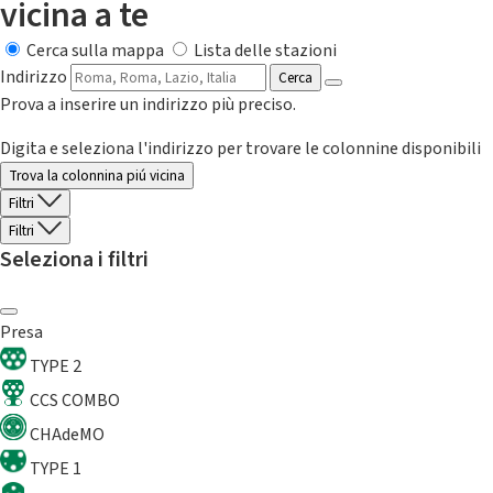
vicina a te
Cerca sulla mappa
Lista delle stazioni
Indirizzo
Cerca
Prova a inserire un indirizzo più preciso.
Digita e seleziona l'indirizzo per trovare le colonnine disponibili
Trova la colonnina piú vicina
Filtri
Filtri
Seleziona i filtri
Presa
TYPE 2
CCS COMBO
CHAdeMO
TYPE 1