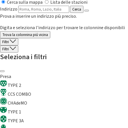
Cerca sulla mappa
Lista delle stazioni
Indirizzo
Cerca
Prova a inserire un indirizzo più preciso.
Digita e seleziona l'indirizzo per trovare le colonnine disponibili
Trova la colonnina piú vicina
Filtri
Filtri
Seleziona i filtri
Presa
TYPE 2
CCS COMBO
CHAdeMO
TYPE 1
TYPE 3A