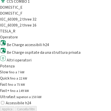
CCS COMBO 1
DOMESTIC_E
DOMESTIC_F
IEC_60309_2 three 32
IEC_60309_2 three 16
TESLA_R
Operatore
Be Charge accessibili h24
Be Charge ospitate da una struttura privata
Altri operatori
Potenza
Slow
fino a 7 kW
Quick
fino a 22 kW
Fast
fino a 75 kW
Fast+
fino a 149 kW
Ultrafast
superiori a 150 kW
Accessibile h24
Applica
Cancella filtri