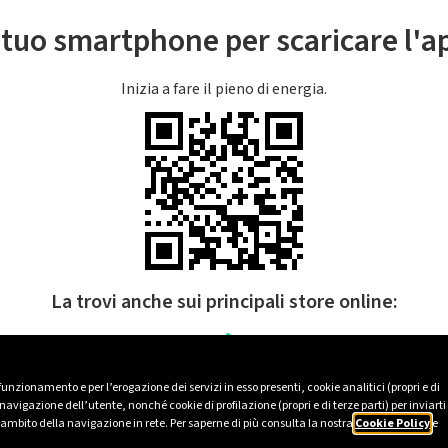
l tuo smartphone per scaricare l'
Inizia a fare il pieno di energia.
La trovi anche sui principali store online:
 funzionamento e per l’erogazione dei servizi in esso presenti, cookie analitici (propri e di
avigazione dell’utente, nonché cookie di profilazione (propri e di terze parti) per inviarti
’ambito della navigazione in rete. Per saperne di più consulta la nostra
Cookie Policy
e