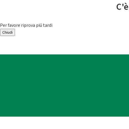
C'è
Per favore riprova piú tardi
Chiudi