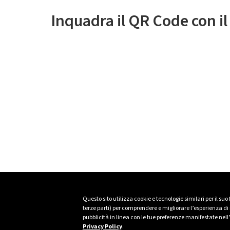
Inquadra il QR Code con i
Questo sito utilizza cookie e tecnologie similari per il suo
terze parti) per comprendere e migliorare l’esperienza di n
pubblicità in linea con le tue preferenze manifestate nell
Privacy Policy
.