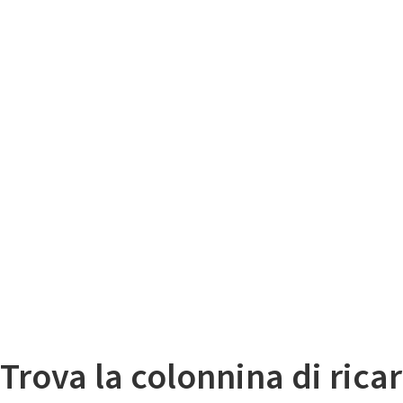
Il
Mappa colonnine di ricarica auto elettriche
Trova la colonnina di ricar