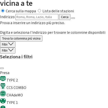
vicina a te
Cerca sulla mappa
Lista delle stazioni
Indirizzo
Cerca
Prova a inserire un indirizzo più preciso.
Digita e seleziona l'indirizzo per trovare le colonnine disponibili
Trova la colonnina piú vicina
Filtri
Filtri
Seleziona i filtri
Presa
TYPE 2
CCS COMBO
CHAdeMO
TYPE 1