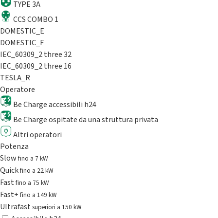
TYPE 3A
CCS COMBO 1
DOMESTIC_E
DOMESTIC_F
IEC_60309_2 three 32
IEC_60309_2 three 16
TESLA_R
Operatore
Be Charge accessibili h24
Be Charge ospitate da una struttura privata
Altri operatori
Potenza
Slow
fino a 7 kW
Quick
fino a 22 kW
Fast
fino a 75 kW
Fast+
fino a 149 kW
Ultrafast
superiori a 150 kW