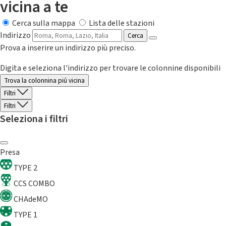
vicina a te
Cerca sulla mappa
Lista delle stazioni
Indirizzo
Cerca
Prova a inserire un indirizzo più preciso.
Digita e seleziona l'indirizzo per trovare le colonnine disponibili
Trova la colonnina piú vicina
Filtri
Filtri
Seleziona i filtri
Presa
TYPE 2
CCS COMBO
CHAdeMO
TYPE 1