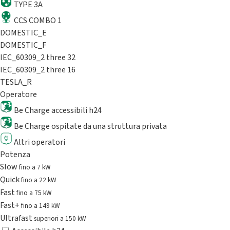
TYPE 3A
CCS COMBO 1
DOMESTIC_E
DOMESTIC_F
IEC_60309_2 three 32
IEC_60309_2 three 16
TESLA_R
Operatore
Be Charge accessibili h24
Be Charge ospitate da una struttura privata
Altri operatori
Potenza
Slow
fino a 7 kW
Quick
fino a 22 kW
Fast
fino a 75 kW
Fast+
fino a 149 kW
Ultrafast
superiori a 150 kW