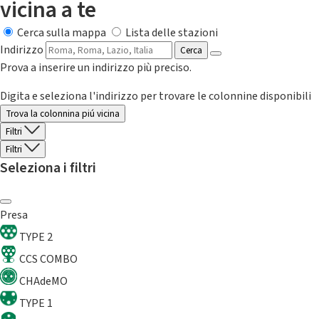
vicina a te
Cerca sulla mappa
Lista delle stazioni
Indirizzo
Cerca
Prova a inserire un indirizzo più preciso.
Digita e seleziona l'indirizzo per trovare le colonnine disponibili
Trova la colonnina piú vicina
Filtri
Filtri
Seleziona i filtri
Presa
TYPE 2
CCS COMBO
CHAdeMO
TYPE 1