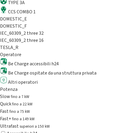
TYPE 3A
CCS COMBO 1
DOMESTIC_E
DOMESTIC_F
IEC_60309_2 three 32
IEC_60309_2 three 16
TESLA_R
Operatore
Be Charge accessibili h24
Be Charge ospitate da una struttura privata
Altri operatori
Potenza
Slow
fino a 7 kW
Quick
fino a 22 kW
Fast
fino a 75 kW
Fast+
fino a 149 kW
Ultrafast
superiori a 150 kW