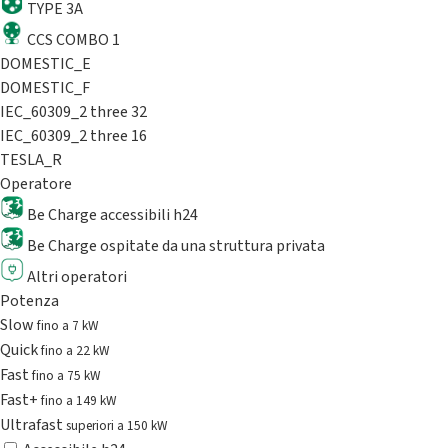
TYPE 3A
CCS COMBO 1
DOMESTIC_E
DOMESTIC_F
IEC_60309_2 three 32
IEC_60309_2 three 16
TESLA_R
Operatore
Be Charge accessibili h24
Be Charge ospitate da una struttura privata
Altri operatori
Potenza
Slow
fino a 7 kW
Quick
fino a 22 kW
Fast
fino a 75 kW
Fast+
fino a 149 kW
Ultrafast
superiori a 150 kW