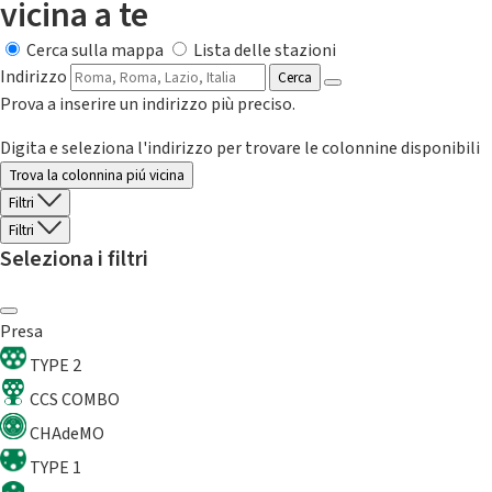
vicina a te
Cerca sulla mappa
Lista delle stazioni
Indirizzo
Cerca
Prova a inserire un indirizzo più preciso.
Digita e seleziona l'indirizzo per trovare le colonnine disponibili
Trova la colonnina piú vicina
Filtri
Filtri
Seleziona i filtri
Presa
TYPE 2
CCS COMBO
CHAdeMO
TYPE 1