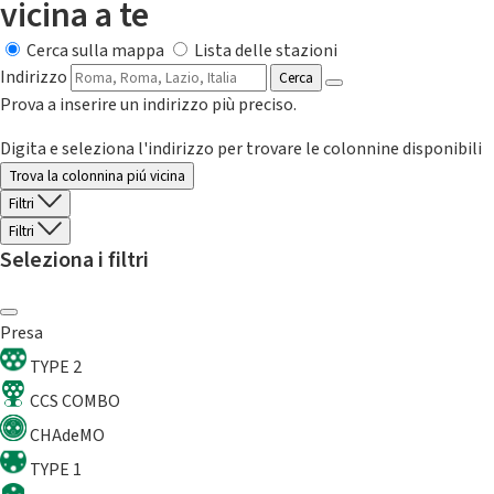
vicina a te
Cerca sulla mappa
Lista delle stazioni
Indirizzo
Cerca
Prova a inserire un indirizzo più preciso.
Digita e seleziona l'indirizzo per trovare le colonnine disponibili
Trova la colonnina piú vicina
Filtri
Filtri
Seleziona i filtri
Presa
TYPE 2
CCS COMBO
CHAdeMO
TYPE 1