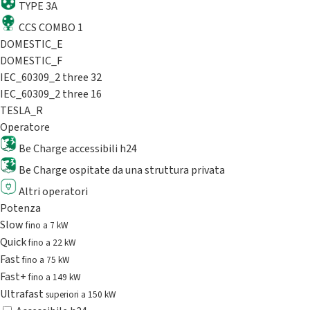
TYPE 3A
CCS COMBO 1
DOMESTIC_E
DOMESTIC_F
IEC_60309_2 three 32
IEC_60309_2 three 16
TESLA_R
Operatore
Be Charge accessibili h24
Be Charge ospitate da una struttura privata
Altri operatori
Potenza
Slow
fino a 7 kW
Quick
fino a 22 kW
Fast
fino a 75 kW
Fast+
fino a 149 kW
Ultrafast
superiori a 150 kW