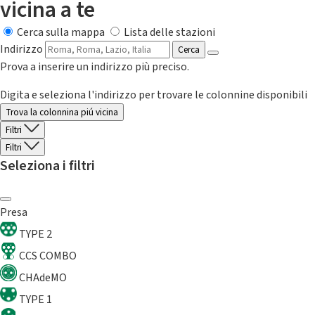
vicina a te
Cerca sulla mappa
Lista delle stazioni
Indirizzo
Cerca
Prova a inserire un indirizzo più preciso.
Digita e seleziona l'indirizzo per trovare le colonnine disponibili
Trova la colonnina piú vicina
Filtri
Filtri
Seleziona i filtri
Presa
TYPE 2
CCS COMBO
CHAdeMO
TYPE 1