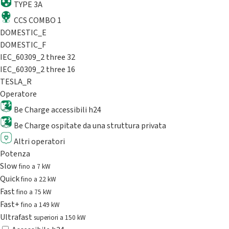
TYPE 3A
CCS COMBO 1
DOMESTIC_E
DOMESTIC_F
IEC_60309_2 three 32
IEC_60309_2 three 16
TESLA_R
Operatore
Be Charge accessibili h24
Be Charge ospitate da una struttura privata
Altri operatori
Potenza
Slow
fino a 7 kW
Quick
fino a 22 kW
Fast
fino a 75 kW
Fast+
fino a 149 kW
Ultrafast
superiori a 150 kW