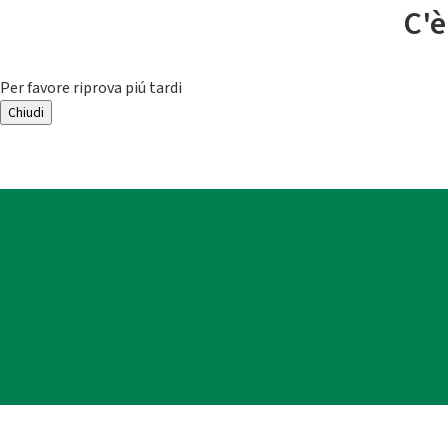
C'è
Per favore riprova piú tardi
Chiudi