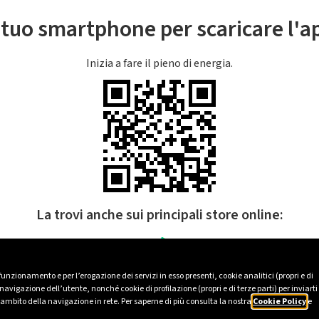
l tuo smartphone per scaricare l'
Inizia a fare il pieno di energia.
La trovi anche sui principali store online:
 funzionamento e per l’erogazione dei servizi in esso presenti, cookie analitici (propri e di
avigazione dell’utente, nonché cookie di profilazione (propri e di terze parti) per inviarti
’ambito della navigazione in rete. Per saperne di più consulta la nostra
Cookie Policy
e