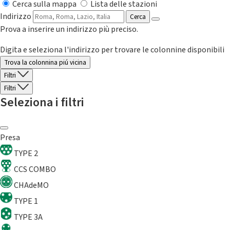
Cerca sulla mappa
Lista delle stazioni
Indirizzo
Cerca
Prova a inserire un indirizzo più preciso.
Digita e seleziona l'indirizzo per trovare le colonnine disponibili
Trova la colonnina piú vicina
Filtri
Filtri
Seleziona i filtri
Presa
TYPE 2
CCS COMBO
CHAdeMO
TYPE 1
TYPE 3A