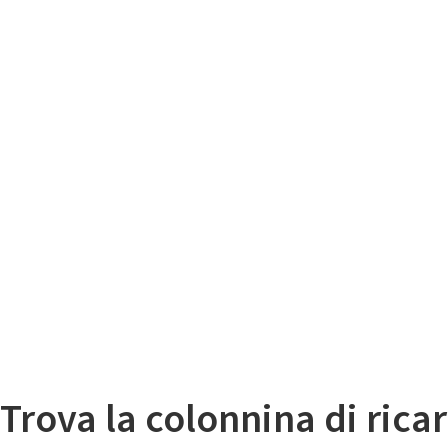
Il
Mappa colonnine di ricarica auto elettriche
Trova la colonnina di ricar