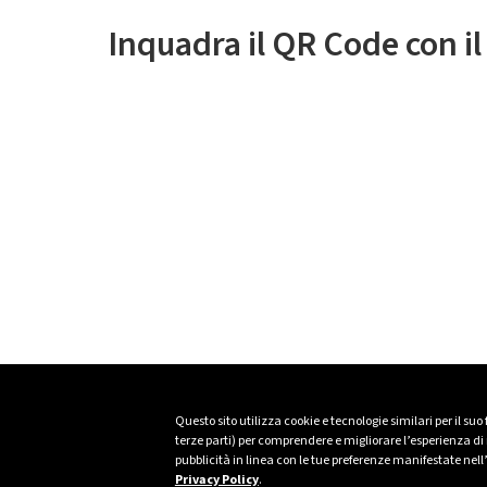
Inquadra il QR Code con i
Questo sito utilizza cookie e tecnologie similari per il suo
terze parti) per comprendere e migliorare l’esperienza di n
pubblicità in linea con le tue preferenze manifestate nell
Privacy Policy
.