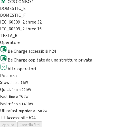
CCS COMBO 1
DOMESTIC_E
DOMESTIC_F
IEC_60309_2 three 32
IEC_60309_2 three 16
TESLA_R
Operatore
Be Charge accessibili h24
Be Charge ospitate da una struttura privata
Altri operatori
Potenza
Slow
fino a 7 kW
Quick
fino a 22 kW
Fast
fino a 75 kW
Fast+
fino a 149 kW
Ultrafast
superiori a 150 kW
Accessibile h24
Applica
Cancella filtri