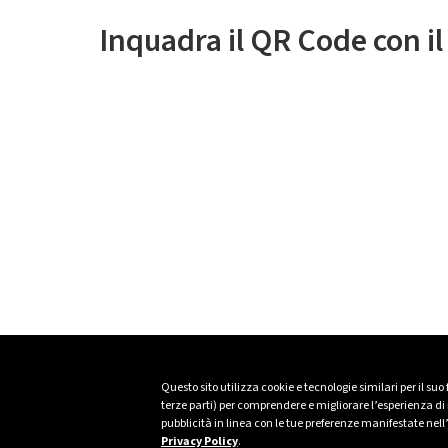
Inquadra il QR Code con i
Questo sito utilizza cookie e tecnologie similari per il suo
terze parti) per comprendere e migliorare l’esperienza di n
pubblicità in linea con le tue preferenze manifestate nell
Privacy Policy
.