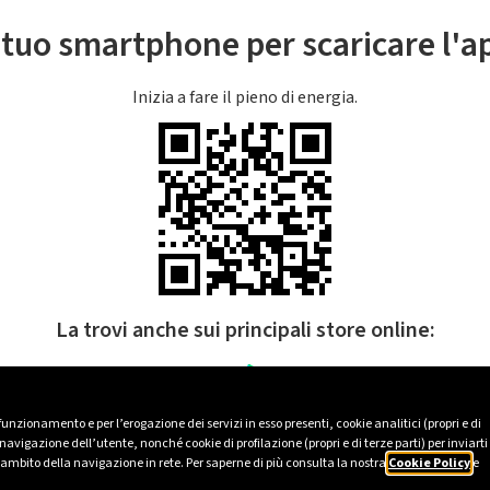
l tuo smartphone per scaricare l'
Inizia a fare il pieno di energia.
La trovi anche sui principali store online:
 funzionamento e per l’erogazione dei servizi in esso presenti, cookie analitici (propri e di
avigazione dell’utente, nonché cookie di profilazione (propri e di terze parti) per inviarti
’ambito della navigazione in rete. Per saperne di più consulta la nostra
Cookie Policy
e