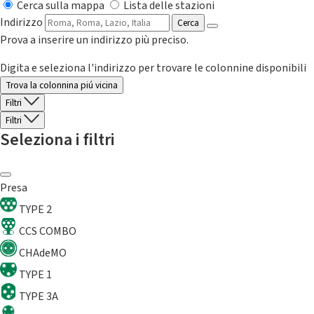
Cerca sulla mappa
Lista delle stazioni
Indirizzo
Cerca
Prova a inserire un indirizzo più preciso.
Digita e seleziona l'indirizzo per trovare le colonnine disponibili
Trova la colonnina piú vicina
Filtri
Filtri
Seleziona i filtri
Presa
TYPE 2
CCS COMBO
CHAdeMO
TYPE 1
TYPE 3A