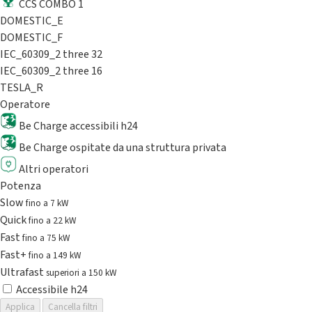
CCS COMBO 1
DOMESTIC_E
DOMESTIC_F
IEC_60309_2 three 32
IEC_60309_2 three 16
TESLA_R
Operatore
Be Charge accessibili h24
Be Charge ospitate da una struttura privata
Altri operatori
Potenza
Slow
fino a 7 kW
Quick
fino a 22 kW
Fast
fino a 75 kW
Fast+
fino a 149 kW
Ultrafast
superiori a 150 kW
Accessibile h24
Applica
Cancella filtri