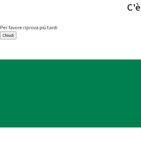
C'è
Per favore riprova piú tardi
Chiudi