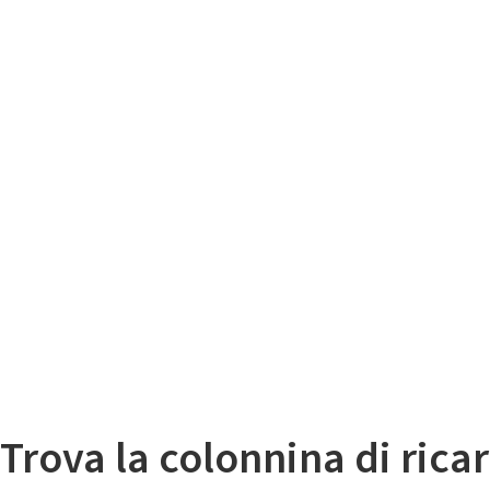
Il
Mappa colonnine di ricarica auto elettriche
Trova la colonnina di ricar