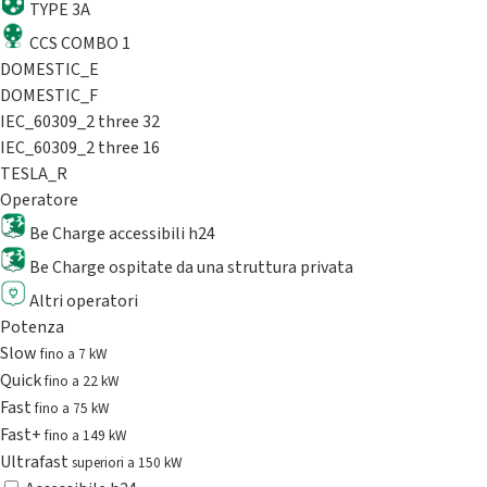
TYPE 3A
CCS COMBO 1
DOMESTIC_E
DOMESTIC_F
IEC_60309_2 three 32
IEC_60309_2 three 16
TESLA_R
Operatore
Be Charge accessibili h24
Be Charge ospitate da una struttura privata
Altri operatori
Potenza
Slow
fino a 7 kW
Quick
fino a 22 kW
Fast
fino a 75 kW
Fast+
fino a 149 kW
Ultrafast
superiori a 150 kW