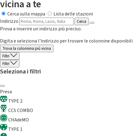
vicina a te
Cerca sulla mappa
Lista delle stazioni
Indirizzo
Cerca
Prova a inserire un indirizzo più preciso.
Digita e seleziona l'indirizzo per trovare le colonnine disponibili
Trova la colonnina piú vicina
Filtri
Filtri
Seleziona i filtri
Presa
TYPE 2
CCS COMBO
CHAdeMO
TYPE 1