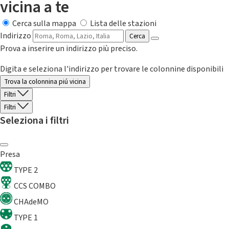
vicina a te
Cerca sulla mappa
Lista delle stazioni
Indirizzo
Cerca
Prova a inserire un indirizzo più preciso.
Digita e seleziona l'indirizzo per trovare le colonnine disponibili
Trova la colonnina piú vicina
Filtri
Filtri
Seleziona i filtri
Presa
TYPE 2
CCS COMBO
CHAdeMO
TYPE 1