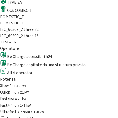
TYPE 3A
CCS COMBO 1
DOMESTIC_E
DOMESTIC_F
IEC_60309_2 three 32
IEC_60309_2 three 16
TESLA_R
Operatore
Be Charge accessibili h24
Be Charge ospitate da una struttura privata
Altri operatori
Potenza
Slow
fino a 7 kW
Quick
fino a 22 kW
Fast
fino a 75 kW
Fast+
fino a 149 kW
Ultrafast
superiori a 150 kW