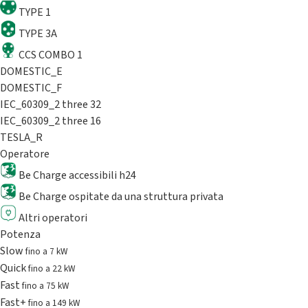
TYPE 1
TYPE 3A
CCS COMBO 1
DOMESTIC_E
DOMESTIC_F
IEC_60309_2 three 32
IEC_60309_2 three 16
TESLA_R
Operatore
Be Charge accessibili h24
Be Charge ospitate da una struttura privata
Altri operatori
Potenza
Slow
fino a 7 kW
Quick
fino a 22 kW
Fast
fino a 75 kW
Fast+
fino a 149 kW