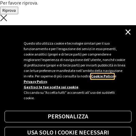
Per favore riprova.
Riprova
C'è un problema con il recupero dei
×
dati.
Questo sito utilizza cookie e tecnologie similari per il suo
funzionamento e per l’erogazione dei servizi in esso presenti,
Per favore riprova piú tardi
cookie analitici (propri e di terze parti) per comprendere e
migliorare l’esperienza di navigazione dell’utente, nonché cookie
Chiudi
di profilazione (propri e di terze parti) per inviarti pubblicità in linea
con le tue preferenze manifestate nell’ambito della navigazione
in rete. Per saperne di più consulta la nostra
Cookie Policy
e
Privacy Policy
.
Sei un’azienda o una PA?
Gestisci le tue scelte sui cookie
.
Cliccando su "Accetta tutti" acconsenti all’uso dei suddetti
cookie.
Trova la soluzione più giusta per te.
PERSONALIZZA
Richiedi una colonnina
USA SOLO I COOKIE NECESSARI