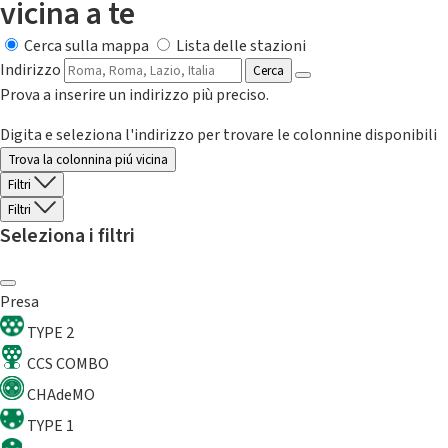
vicina a te
Cerca sulla mappa
Lista delle stazioni
Indirizzo
Cerca
Prova a inserire un indirizzo più preciso.
Digita e seleziona l'indirizzo per trovare le colonnine disponibili
Trova la colonnina piú vicina
Filtri
Filtri
Seleziona i filtri
Presa
TYPE 2
CCS COMBO
CHAdeMO
TYPE 1