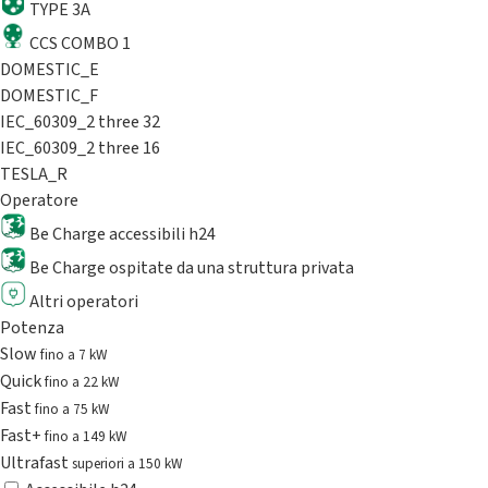
TYPE 3A
CCS COMBO 1
DOMESTIC_E
DOMESTIC_F
IEC_60309_2 three 32
IEC_60309_2 three 16
TESLA_R
Operatore
Be Charge accessibili h24
Be Charge ospitate da una struttura privata
Altri operatori
Potenza
Slow
fino a 7 kW
Quick
fino a 22 kW
Fast
fino a 75 kW
Fast+
fino a 149 kW
Ultrafast
superiori a 150 kW