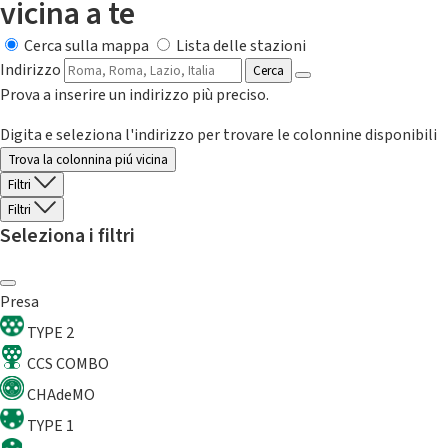
vicina a te
Cerca sulla mappa
Lista delle stazioni
Indirizzo
Cerca
Prova a inserire un indirizzo più preciso.
Digita e seleziona l'indirizzo per trovare le colonnine disponibili
Trova la colonnina piú vicina
Filtri
Filtri
Seleziona i filtri
Presa
TYPE 2
CCS COMBO
CHAdeMO
TYPE 1