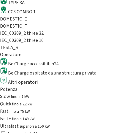
TYPE 3A
CCS COMBO 1
DOMESTIC_E
DOMESTIC_F
IEC_60309_2 three 32
IEC_60309_2 three 16
TESLA_R
Operatore
Be Charge accessibili h24
Be Charge ospitate da una struttura privata
Altri operatori
Potenza
Slow
fino a 7 kW
Quick
fino a 22 kW
Fast
fino a 75 kW
Fast+
fino a 149 kW
Ultrafast
superiori a 150 kW