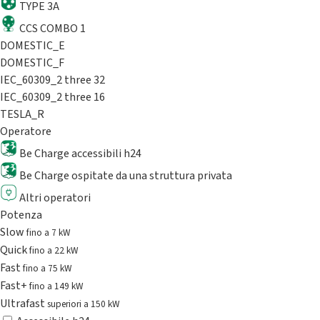
TYPE 3A
CCS COMBO 1
DOMESTIC_E
DOMESTIC_F
IEC_60309_2 three 32
IEC_60309_2 three 16
TESLA_R
Operatore
Be Charge accessibili h24
Be Charge ospitate da una struttura privata
Altri operatori
Potenza
Slow
fino a 7 kW
Quick
fino a 22 kW
Fast
fino a 75 kW
Fast+
fino a 149 kW
Ultrafast
superiori a 150 kW