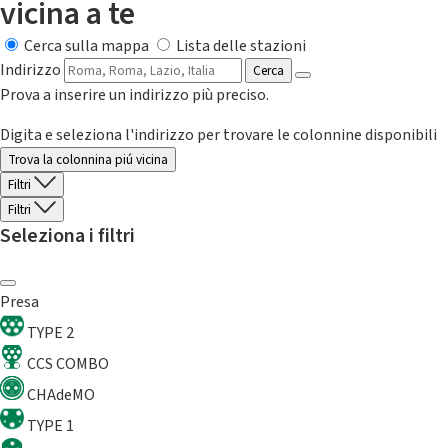
vicina a te
Cerca sulla mappa
Lista delle stazioni
Indirizzo
Cerca
Prova a inserire un indirizzo più preciso.
Digita e seleziona l'indirizzo per trovare le colonnine disponibili
Trova la colonnina piú vicina
Filtri
Filtri
Seleziona i filtri
Presa
TYPE 2
CCS COMBO
CHAdeMO
TYPE 1