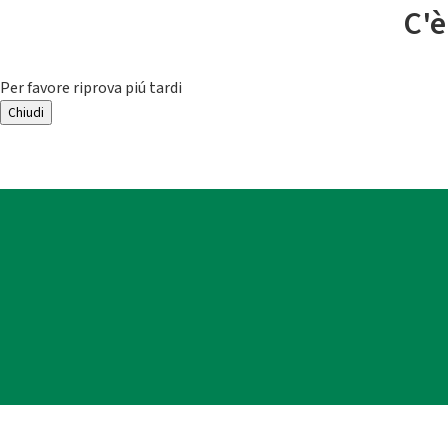
C'è
Per favore riprova piú tardi
Chiudi