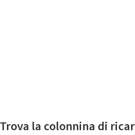
Il
Mappa colonnine di ricarica auto elettriche
Trova la colonnina di ricar