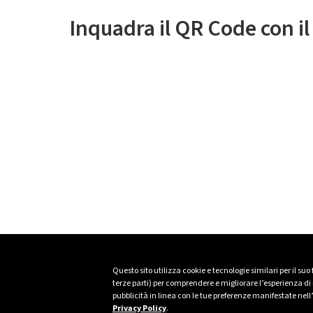
Inquadra il QR Code con i
Questo sito utilizza cookie e tecnologie similari per il suo
terze parti) per comprendere e migliorare l’esperienza di n
pubblicità in linea con le tue preferenze manifestate nell
Privacy Policy
.