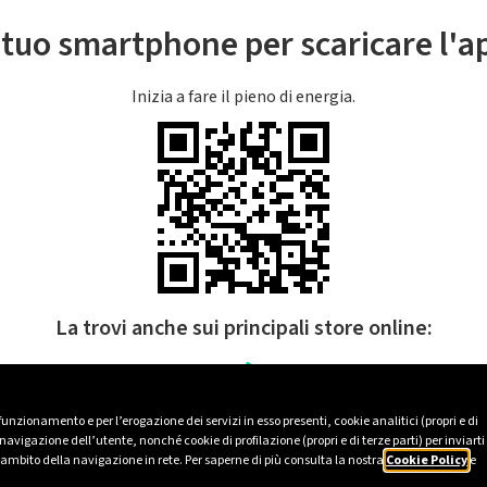
l tuo smartphone per scaricare l'
Inizia a fare il pieno di energia.
La trovi anche sui principali store online:
 funzionamento e per l’erogazione dei servizi in esso presenti, cookie analitici (propri e di
avigazione dell’utente, nonché cookie di profilazione (propri e di terze parti) per inviarti
’ambito della navigazione in rete. Per saperne di più consulta la nostra
Cookie Policy
e