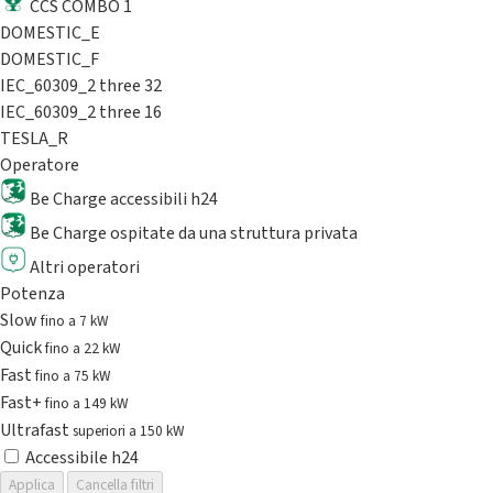
CCS COMBO 1
DOMESTIC_E
DOMESTIC_F
IEC_60309_2 three 32
IEC_60309_2 three 16
TESLA_R
Operatore
Be Charge accessibili h24
Be Charge ospitate da una struttura privata
Altri operatori
Potenza
Slow
fino a 7 kW
Quick
fino a 22 kW
Fast
fino a 75 kW
Fast+
fino a 149 kW
Ultrafast
superiori a 150 kW
Accessibile h24
Applica
Cancella filtri