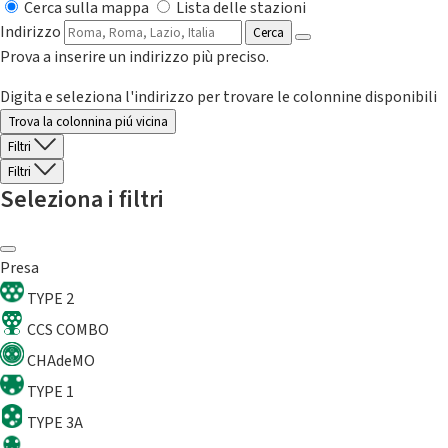
Cerca sulla mappa
Lista delle stazioni
Indirizzo
Cerca
Prova a inserire un indirizzo più preciso.
Digita e seleziona l'indirizzo per trovare le colonnine disponibili
Trova la colonnina piú vicina
Filtri
Filtri
Seleziona i filtri
Presa
TYPE 2
CCS COMBO
CHAdeMO
TYPE 1
TYPE 3A