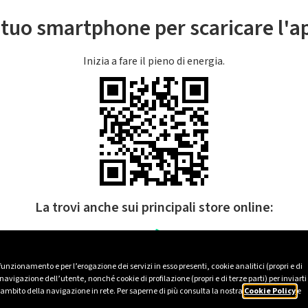
l tuo smartphone per scaricare l'
Inizia a fare il pieno di energia.
La trovi anche sui principali store online:
 funzionamento e per l’erogazione dei servizi in esso presenti, cookie analitici (propri e di
avigazione dell’utente, nonché cookie di profilazione (propri e di terze parti) per inviarti
’ambito della navigazione in rete. Per saperne di più consulta la nostra
Cookie Policy
e