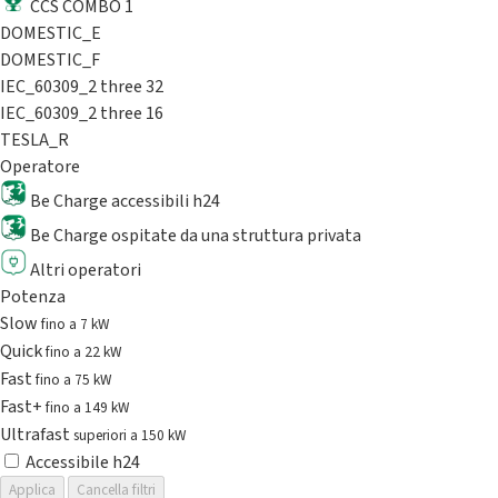
CCS COMBO 1
DOMESTIC_E
DOMESTIC_F
IEC_60309_2 three 32
IEC_60309_2 three 16
TESLA_R
Operatore
Be Charge accessibili h24
Be Charge ospitate da una struttura privata
Altri operatori
Potenza
Slow
fino a 7 kW
Quick
fino a 22 kW
Fast
fino a 75 kW
Fast+
fino a 149 kW
Ultrafast
superiori a 150 kW
Accessibile h24
Applica
Cancella filtri