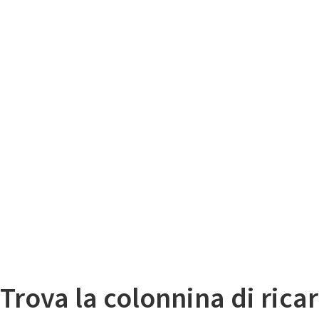
Il
Mappa colonnine di ricarica auto elettriche
Trova la colonnina di ricar