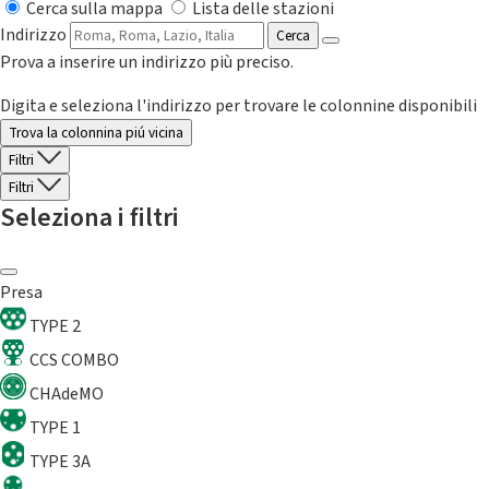
Cerca sulla mappa
Lista delle stazioni
Indirizzo
Cerca
Prova a inserire un indirizzo più preciso.
Digita e seleziona l'indirizzo per trovare le colonnine disponibili
Trova la colonnina piú vicina
Filtri
Filtri
Seleziona i filtri
Presa
TYPE 2
CCS COMBO
CHAdeMO
TYPE 1
TYPE 3A