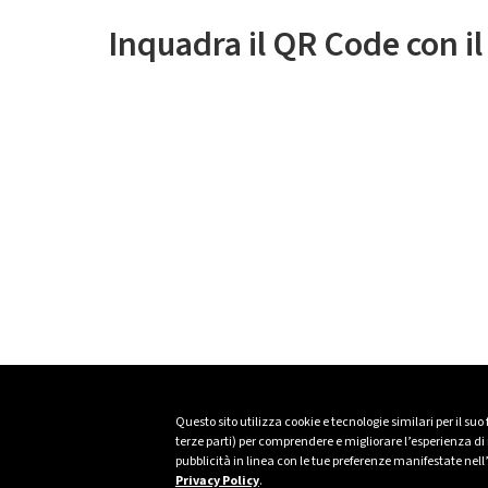
Inquadra il QR Code con i
Questo sito utilizza cookie e tecnologie similari per il suo
terze parti) per comprendere e migliorare l’esperienza di n
pubblicità in linea con le tue preferenze manifestate nell
Privacy Policy
.