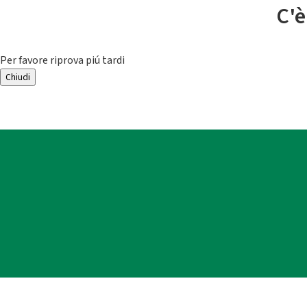
C'è
Per favore riprova piú tardi
Chiudi