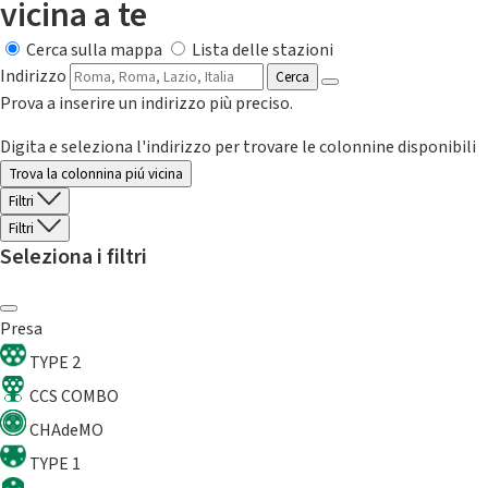
vicina a te
Cerca sulla mappa
Lista delle stazioni
Indirizzo
Cerca
Prova a inserire un indirizzo più preciso.
Digita e seleziona l'indirizzo per trovare le colonnine disponibili
Trova la colonnina piú vicina
Filtri
Filtri
Seleziona i filtri
Presa
TYPE 2
CCS COMBO
CHAdeMO
TYPE 1