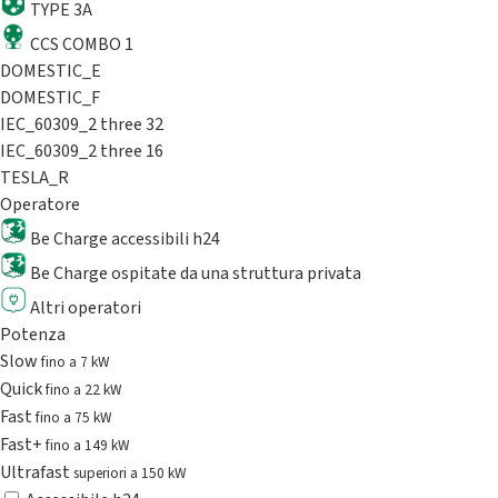
TYPE 3A
CCS COMBO 1
DOMESTIC_E
DOMESTIC_F
IEC_60309_2 three 32
IEC_60309_2 three 16
TESLA_R
Operatore
Be Charge accessibili h24
Be Charge ospitate da una struttura privata
Altri operatori
Potenza
Slow
fino a 7 kW
Quick
fino a 22 kW
Fast
fino a 75 kW
Fast+
fino a 149 kW
Ultrafast
superiori a 150 kW