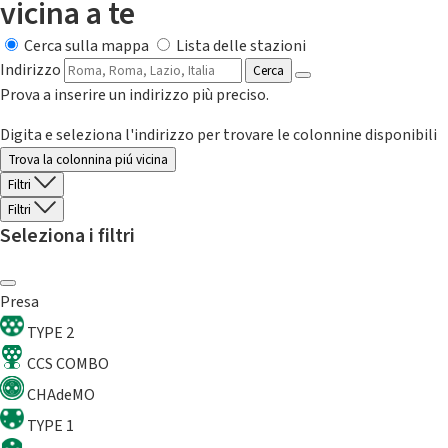
vicina a te
Cerca sulla mappa
Lista delle stazioni
Indirizzo
Cerca
Prova a inserire un indirizzo più preciso.
Digita e seleziona l'indirizzo per trovare le colonnine disponibili
Trova la colonnina piú vicina
Filtri
Filtri
Seleziona i filtri
Presa
TYPE 2
CCS COMBO
CHAdeMO
TYPE 1