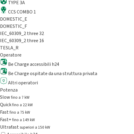
TYPE 3A
CCS COMBO 1
DOMESTIC_E
DOMESTIC_F
IEC_60309_2 three 32
IEC_60309_2 three 16
TESLA_R
Operatore
Be Charge accessibili h24
Be Charge ospitate da una struttura privata
Altri operatori
Potenza
Slow
fino a 7 kW
Quick
fino a 22 kW
Fast
fino a 75 kW
Fast+
fino a 149 kW
Ultrafast
superiori a 150 kW