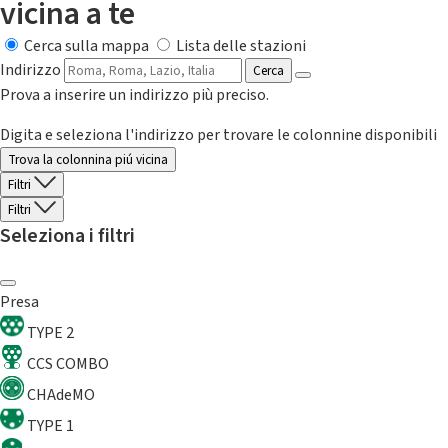
vicina a te
Cerca sulla mappa
Lista delle stazioni
Indirizzo
Cerca
Prova a inserire un indirizzo più preciso.
Digita e seleziona l'indirizzo per trovare le colonnine disponibili
Trova la colonnina piú vicina
Filtri
Filtri
Seleziona i filtri
Presa
TYPE 2
CCS COMBO
CHAdeMO
TYPE 1