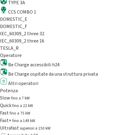
TYPE 3A
CCS COMBO 1
DOMESTIC_E
DOMESTIC_F
IEC_60309_2 three 32
IEC_60309_2 three 16
TESLA_R
Operatore
Be Charge accessibili h24
Be Charge ospitate da una struttura privata
Altri operatori
Potenza
Slow
fino a 7 kW
Quick
fino a 22 kW
Fast
fino a 75 kW
Fast+
fino a 149 kW
Ultrafast
superiori a 150 kW