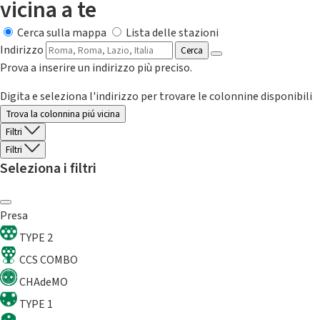
vicina a te
Cerca sulla mappa
Lista delle stazioni
Indirizzo
Cerca
Prova a inserire un indirizzo più preciso.
Digita e seleziona l'indirizzo per trovare le colonnine disponibili
Trova la colonnina piú vicina
Filtri
Filtri
Seleziona i filtri
Presa
TYPE 2
CCS COMBO
CHAdeMO
TYPE 1