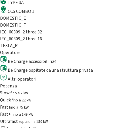
TYPE 3A
CCS COMBO 1
DOMESTIC_E
DOMESTIC_F
IEC_60309_2 three 32
IEC_60309_2 three 16
TESLA_R
Operatore
Be Charge accessibili h24
Be Charge ospitate da una struttura privata
Altri operatori
Potenza
Slow
fino a 7 kW
Quick
fino a 22 kW
Fast
fino a 75 kW
Fast+
fino a 149 kW
Ultrafast
superiori a 150 kW