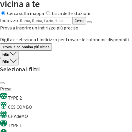
vicina a te
Cerca sulla mappa
Lista delle stazioni
Indirizzo
Cerca
Prova a inserire un indirizzo più preciso.
Digita e seleziona l'indirizzo per trovare le colonnine disponibili
Trova la colonnina piú vicina
Filtri
Filtri
Seleziona i filtri
Presa
TYPE 2
CCS COMBO
CHAdeMO
TYPE 1