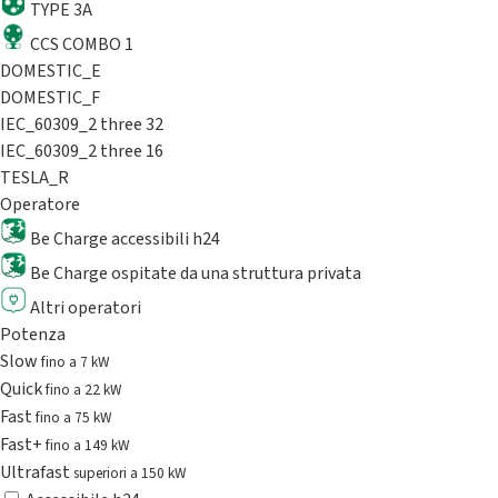
TYPE 3A
CCS COMBO 1
DOMESTIC_E
DOMESTIC_F
IEC_60309_2 three 32
IEC_60309_2 three 16
TESLA_R
Operatore
Be Charge accessibili h24
Be Charge ospitate da una struttura privata
Altri operatori
Potenza
Slow
fino a 7 kW
Quick
fino a 22 kW
Fast
fino a 75 kW
Fast+
fino a 149 kW
Ultrafast
superiori a 150 kW