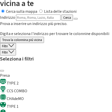
vicina a te
Cerca sulla mappa
Lista delle stazioni
Indirizzo
Cerca
Prova a inserire un indirizzo più preciso.
Digita e seleziona l'indirizzo per trovare le colonnine disponibili
Trova la colonnina piú vicina
Filtri
Filtri
Seleziona i filtri
Presa
TYPE 2
CCS COMBO
CHAdeMO
TYPE 1