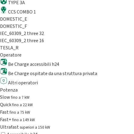
TYPE 3A
CCS COMBO 1
DOMESTIC_E
DOMESTIC_F
IEC_60309_2 three 32
IEC_60309_2 three 16
TESLA_R
Operatore
Be Charge accessibili h24
Be Charge ospitate da una struttura privata
Altri operatori
Potenza
Slow
fino a 7 kW
Quick
fino a 22 kW
Fast
fino a 75 kW
Fast+
fino a 149 kW
Ultrafast
superiori a 150 kW