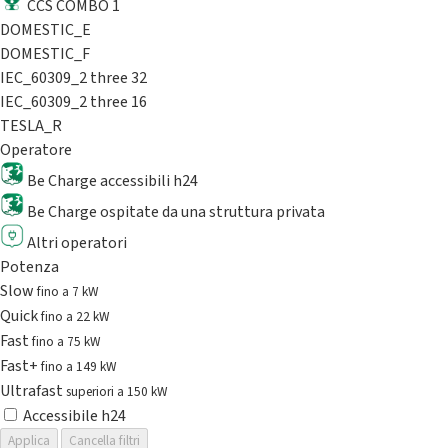
CCS COMBO 1
DOMESTIC_E
DOMESTIC_F
IEC_60309_2 three 32
IEC_60309_2 three 16
TESLA_R
Operatore
Be Charge accessibili h24
Be Charge ospitate da una struttura privata
Altri operatori
Potenza
Slow
fino a 7 kW
Quick
fino a 22 kW
Fast
fino a 75 kW
Fast+
fino a 149 kW
Ultrafast
superiori a 150 kW
Accessibile h24
Applica
Cancella filtri