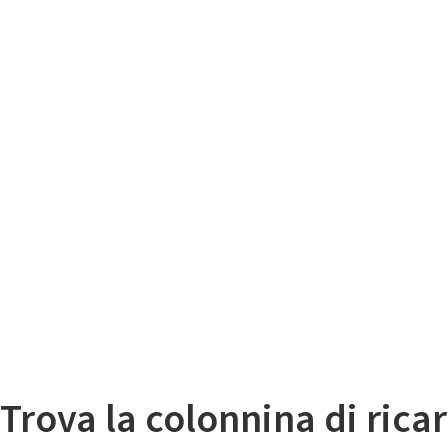
Il
Mappa colonnine di ricarica auto elettriche
Trova la colonnina di ricar