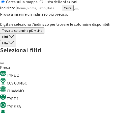
Cerca sulla mappa
Lista delle stazioni
Indirizzo
Cerca
Prova a inserire un indirizzo più preciso.
Digita e seleziona l'indirizzo per trovare le colonnine disponibili
Trova la colonnina piú vicina
Filtri
Filtri
Seleziona i filtri
Presa
TYPE 2
CCS COMBO
CHAdeMO
TYPE 1
TYPE 3A