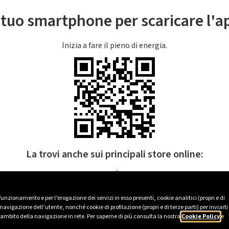
l tuo smartphone per scaricare l'
Inizia a fare il pieno di energia.
La trovi anche sui principali store online:
 funzionamento e per l’erogazione dei servizi in esso presenti, cookie analitici (propri e di
avigazione dell’utente, nonché cookie di profilazione (propri e di terze parti) per inviarti
’ambito della navigazione in rete. Per saperne di più consulta la nostra
Cookie Policy
e