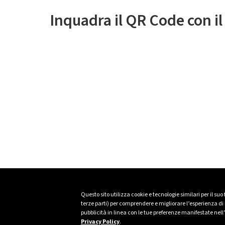
Inquadra il QR Code con i
Questo sito utilizza cookie e tecnologie similari per il suo
terze parti) per comprendere e migliorare l’esperienza di n
pubblicità in linea con le tue preferenze manifestate nell
Privacy Policy
.