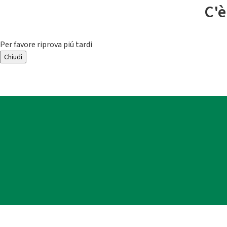
C'è
Per favore riprova piú tardi
Chiudi