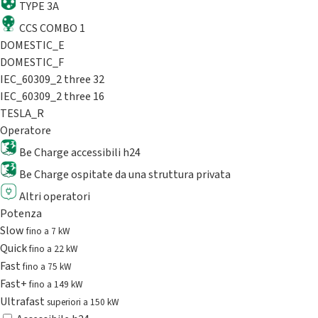
TYPE 3A
CCS COMBO 1
DOMESTIC_E
DOMESTIC_F
IEC_60309_2 three 32
IEC_60309_2 three 16
TESLA_R
Operatore
Be Charge accessibili h24
Be Charge ospitate da una struttura privata
Altri operatori
Potenza
Slow
fino a 7 kW
Quick
fino a 22 kW
Fast
fino a 75 kW
Fast+
fino a 149 kW
Ultrafast
superiori a 150 kW