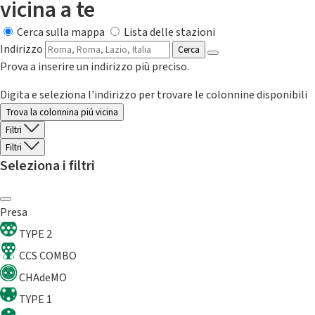
vicina a te
Cerca sulla mappa
Lista delle stazioni
Indirizzo
Cerca
Prova a inserire un indirizzo più preciso.
Digita e seleziona l'indirizzo per trovare le colonnine disponibili
Trova la colonnina piú vicina
Filtri
Filtri
Seleziona i filtri
Presa
TYPE 2
CCS COMBO
CHAdeMO
TYPE 1