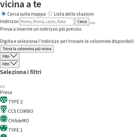
vicina a te
Cerca sulla mappa
Lista delle stazioni
Indirizzo
Cerca
Prova a inserire un indirizzo più preciso.
Digita e seleziona l'indirizzo per trovare le colonnine disponibili
Trova la colonnina piú vicina
Filtri
Filtri
Seleziona i filtri
Presa
TYPE 2
CCS COMBO
CHAdeMO
TYPE 1