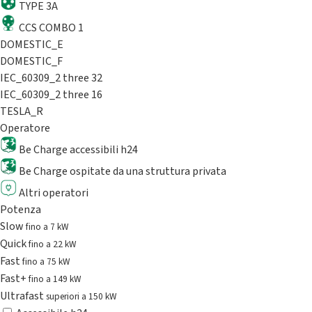
TYPE 3A
CCS COMBO 1
DOMESTIC_E
DOMESTIC_F
IEC_60309_2 three 32
IEC_60309_2 three 16
TESLA_R
Operatore
Be Charge accessibili h24
Be Charge ospitate da una struttura privata
Altri operatori
Potenza
Slow
fino a 7 kW
Quick
fino a 22 kW
Fast
fino a 75 kW
Fast+
fino a 149 kW
Ultrafast
superiori a 150 kW