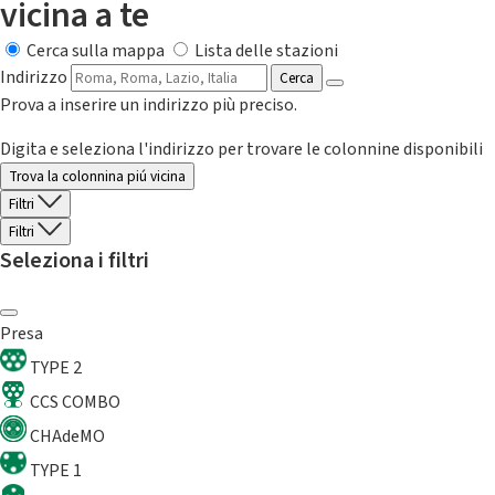
vicina a te
Cerca sulla mappa
Lista delle stazioni
Indirizzo
Cerca
Prova a inserire un indirizzo più preciso.
Digita e seleziona l'indirizzo per trovare le colonnine disponibili
Trova la colonnina piú vicina
Filtri
Filtri
Seleziona i filtri
Presa
TYPE 2
CCS COMBO
CHAdeMO
TYPE 1