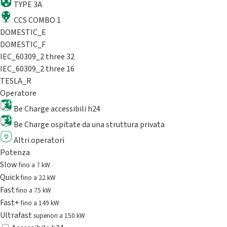
TYPE 3A
CCS COMBO 1
DOMESTIC_E
DOMESTIC_F
IEC_60309_2 three 32
IEC_60309_2 three 16
TESLA_R
Operatore
Be Charge accessibili h24
Be Charge ospitate da una struttura privata
Altri operatori
Potenza
Slow
fino a 7 kW
Quick
fino a 22 kW
Fast
fino a 75 kW
Fast+
fino a 149 kW
Ultrafast
superiori a 150 kW