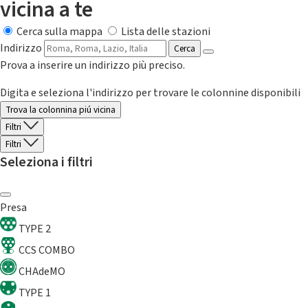
vicina a te
Cerca sulla mappa
Lista delle stazioni
Indirizzo
Cerca
Prova a inserire un indirizzo più preciso.
Digita e seleziona l'indirizzo per trovare le colonnine disponibili
Trova la colonnina piú vicina
Filtri
Filtri
Seleziona i filtri
Presa
TYPE 2
CCS COMBO
CHAdeMO
TYPE 1