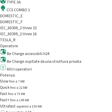
TYPE 3A
CCS COMBO 1
DOMESTIC_E
DOMESTIC_F
IEC_60309_2 three 32
IEC_60309_2 three 16
TESLA_R
Operatore
Be Charge accessibili h24
Be Charge ospitate da una struttura privata
Altri operatori
Potenza
Slow
fino a 7 kW
Quick
fino a 22 kW
Fast
fino a 75 kW
Fast+
fino a 149 kW
Ultrafast
superiori a 150 kW