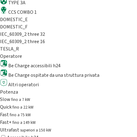
TYPE 3A
CCS COMBO 1
DOMESTIC_E
DOMESTIC_F
IEC_60309_2 three 32
IEC_60309_2 three 16
TESLA_R
Operatore
Be Charge accessibili h24
Be Charge ospitate da una struttura privata
Altri operatori
Potenza
Slow
fino a 7 kW
Quick
fino a 22 kW
Fast
fino a 75 kW
Fast+
fino a 149 kW
Ultrafast
superiori a 150 kW