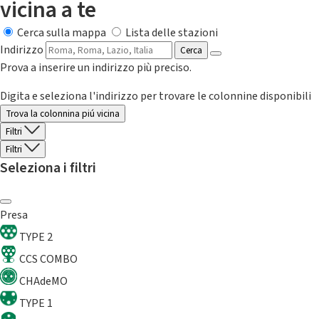
vicina a te
Cerca sulla mappa
Lista delle stazioni
Indirizzo
Cerca
Prova a inserire un indirizzo più preciso.
Digita e seleziona l'indirizzo per trovare le colonnine disponibili
Trova la colonnina piú vicina
Filtri
Filtri
Seleziona i filtri
Presa
TYPE 2
CCS COMBO
CHAdeMO
TYPE 1