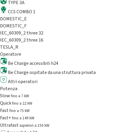
TYPE 3A
CCS COMBO 1
DOMESTIC_E
DOMESTIC_F
IEC_60309_2 three 32
IEC_60309_2 three 16
TESLA_R
Operatore
Be Charge accessibili h24
Be Charge ospitate da una struttura privata
Altri operatori
Potenza
Slow
fino a 7 kW
Quick
fino a 22 kW
Fast
fino a 75 kW
Fast+
fino a 149 kW
Ultrafast
superiori a 150 kW