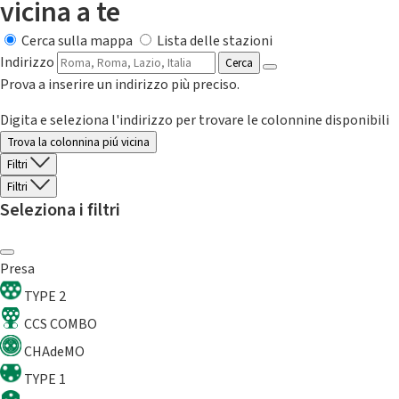
vicina a te
Cerca sulla mappa
Lista delle stazioni
Indirizzo
Cerca
Prova a inserire un indirizzo più preciso.
Digita e seleziona l'indirizzo per trovare le colonnine disponibili
Trova la colonnina piú vicina
Filtri
Filtri
Seleziona i filtri
Presa
TYPE 2
CCS COMBO
CHAdeMO
TYPE 1