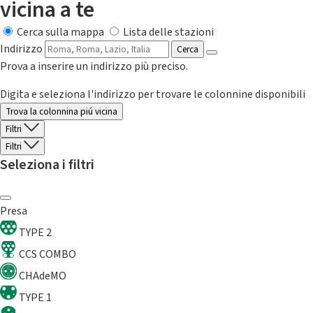
vicina a te
Cerca sulla mappa
Lista delle stazioni
Indirizzo
Cerca
Prova a inserire un indirizzo più preciso.
Digita e seleziona l'indirizzo per trovare le colonnine disponibili
Trova la colonnina piú vicina
Filtri
Filtri
Seleziona i filtri
Presa
TYPE 2
CCS COMBO
CHAdeMO
TYPE 1