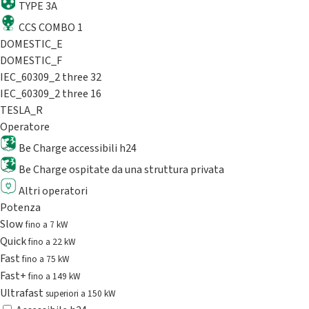
TYPE 3A
CCS COMBO 1
DOMESTIC_E
DOMESTIC_F
IEC_60309_2 three 32
IEC_60309_2 three 16
TESLA_R
Operatore
Be Charge accessibili h24
Be Charge ospitate da una struttura privata
Altri operatori
Potenza
Slow
fino a 7 kW
Quick
fino a 22 kW
Fast
fino a 75 kW
Fast+
fino a 149 kW
Ultrafast
superiori a 150 kW