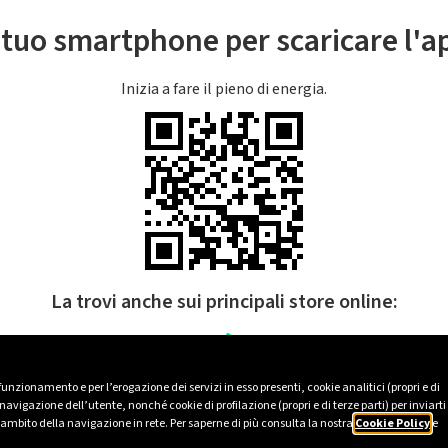
l tuo smartphone per scaricare l'
Inizia a fare il pieno di energia.
La trovi anche sui principali store online:
 funzionamento e per l’erogazione dei servizi in esso presenti, cookie analitici (propri e di
avigazione dell’utente, nonché cookie di profilazione (propri e di terze parti) per inviarti
’ambito della navigazione in rete. Per saperne di più consulta la nostra
Cookie Policy
e