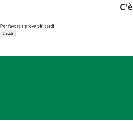
C'è
Per favore riprova piú tardi
Chiudi