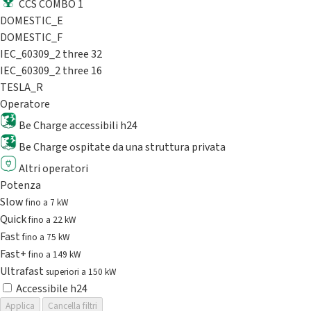
CCS COMBO 1
DOMESTIC_E
DOMESTIC_F
IEC_60309_2 three 32
IEC_60309_2 three 16
TESLA_R
Operatore
Be Charge accessibili h24
Be Charge ospitate da una struttura privata
Altri operatori
Potenza
Slow
fino a 7 kW
Quick
fino a 22 kW
Fast
fino a 75 kW
Fast+
fino a 149 kW
Ultrafast
superiori a 150 kW
Accessibile h24
Applica
Cancella filtri