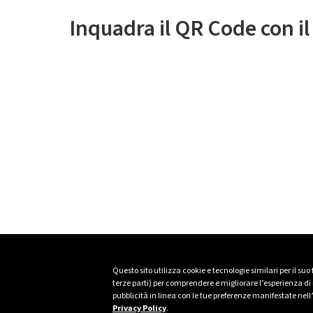
Inquadra il QR Code con i
Questo sito utilizza cookie e tecnologie similari per il suo
terze parti) per comprendere e migliorare l’esperienza di n
pubblicità in linea con le tue preferenze manifestate nell
Privacy Policy
.