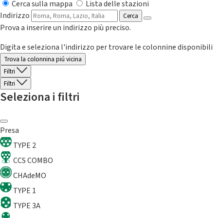
Cerca sulla mappa
Lista delle stazioni
Indirizzo
Cerca
Prova a inserire un indirizzo più preciso.
Digita e seleziona l'indirizzo per trovare le colonnine disponibili
Trova la colonnina piú vicina
Filtri
Filtri
Seleziona i filtri
Presa
TYPE 2
CCS COMBO
CHAdeMO
TYPE 1
TYPE 3A