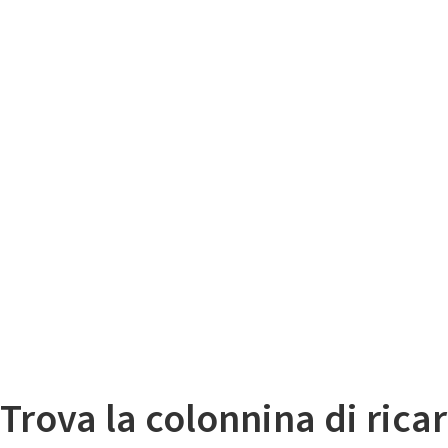
Il
Mappa colonnine di ricarica auto elettriche
Trova la colonnina di ricar