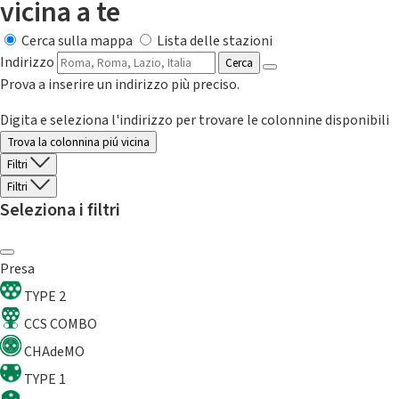
vicina a te
Cerca sulla mappa
Lista delle stazioni
Indirizzo
Cerca
Prova a inserire un indirizzo più preciso.
Digita e seleziona l'indirizzo per trovare le colonnine disponibili
Trova la colonnina piú vicina
Filtri
Filtri
Seleziona i filtri
Presa
TYPE 2
CCS COMBO
CHAdeMO
TYPE 1