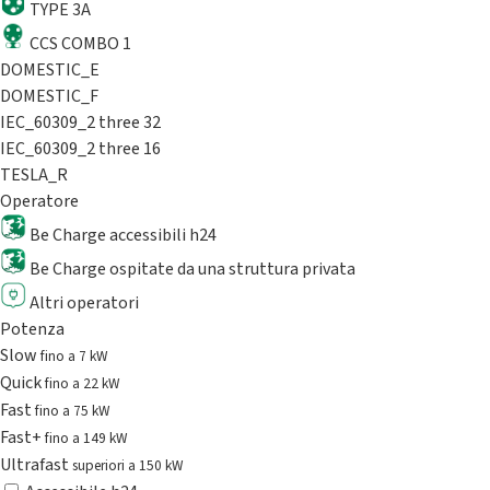
TYPE 3A
CCS COMBO 1
DOMESTIC_E
DOMESTIC_F
IEC_60309_2 three 32
IEC_60309_2 three 16
TESLA_R
Operatore
Be Charge accessibili h24
Be Charge ospitate da una struttura privata
Altri operatori
Potenza
Slow
fino a 7 kW
Quick
fino a 22 kW
Fast
fino a 75 kW
Fast+
fino a 149 kW
Ultrafast
superiori a 150 kW