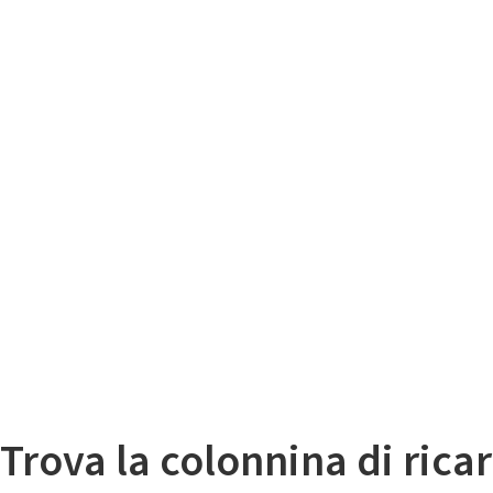
Il
Mappa colonnine di ricarica auto elettriche
Trova la colonnina di ricar