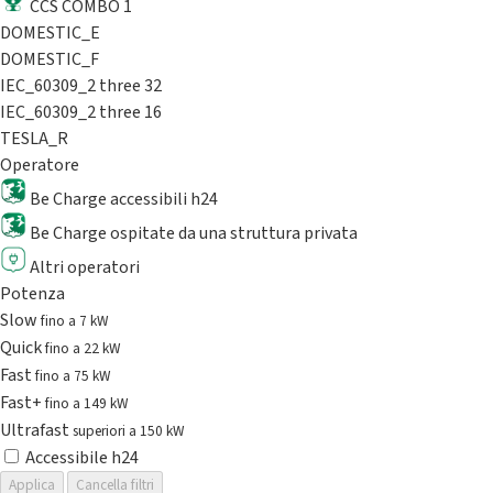
CCS COMBO 1
DOMESTIC_E
DOMESTIC_F
IEC_60309_2 three 32
IEC_60309_2 three 16
TESLA_R
Operatore
Be Charge accessibili h24
Be Charge ospitate da una struttura privata
Altri operatori
Potenza
Slow
fino a 7 kW
Quick
fino a 22 kW
Fast
fino a 75 kW
Fast+
fino a 149 kW
Ultrafast
superiori a 150 kW
Accessibile h24
Applica
Cancella filtri