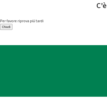
C'è
Per favore riprova piú tardi
Chiudi