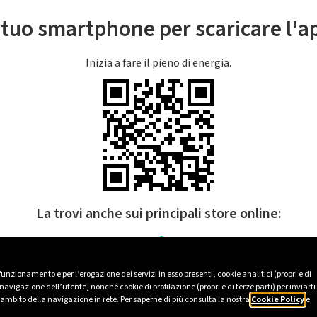
l tuo smartphone per scaricare l'
Inizia a fare il pieno di energia.
La trovi anche sui principali store online:
 funzionamento e per l’erogazione dei servizi in esso presenti, cookie analitici (propri e di
avigazione dell’utente, nonché cookie di profilazione (propri e di terze parti) per inviarti
’ambito della navigazione in rete. Per saperne di più consulta la nostra
Cookie Policy
e