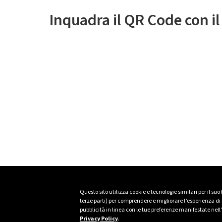
Inquadra il QR Code con i
Questo sito utilizza cookie e tecnologie similari per il suo
terze parti) per comprendere e migliorare l’esperienza di n
pubblicità in linea con le tue preferenze manifestate nell
Privacy Policy
.