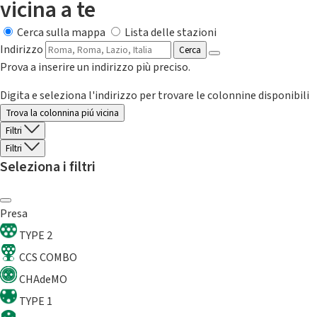
vicina a te
Cerca sulla mappa
Lista delle stazioni
Indirizzo
Cerca
Prova a inserire un indirizzo più preciso.
Digita e seleziona l'indirizzo per trovare le colonnine disponibili
Trova la colonnina piú vicina
Filtri
Filtri
Seleziona i filtri
Presa
TYPE 2
CCS COMBO
CHAdeMO
TYPE 1