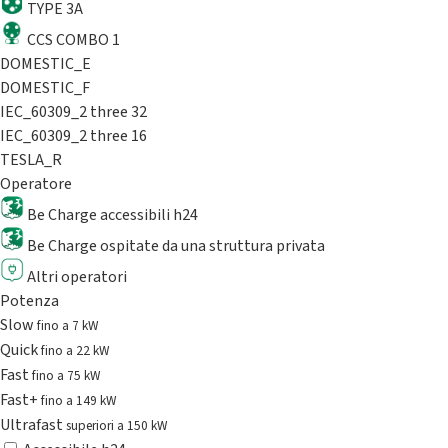
TYPE 3A
CCS COMBO 1
DOMESTIC_E
DOMESTIC_F
IEC_60309_2 three 32
IEC_60309_2 three 16
TESLA_R
Operatore
Be Charge accessibili h24
Be Charge ospitate da una struttura privata
Altri operatori
Potenza
Slow
fino a 7 kW
Quick
fino a 22 kW
Fast
fino a 75 kW
Fast+
fino a 149 kW
Ultrafast
superiori a 150 kW