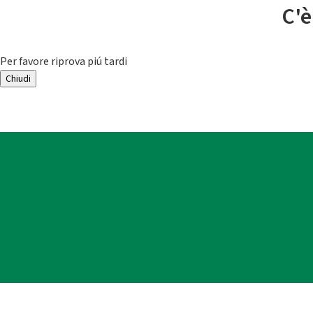
C'è
Per favore riprova piú tardi
Chiudi