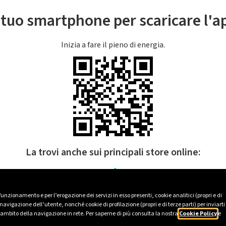
l tuo smartphone per scaricare l'
Inizia a fare il pieno di energia.
La trovi anche sui principali store online:
 funzionamento e per l’erogazione dei servizi in esso presenti, cookie analitici (propri e di
avigazione dell’utente, nonché cookie di profilazione (propri e di terze parti) per inviarti
’ambito della navigazione in rete. Per saperne di più consulta la nostra
Cookie Policy
e