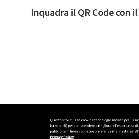
Inquadra il QR Code con i
Questo sito utilizza cookie e tecnologie similari per il suo
terze parti) per comprendere e migliorare l’esperienza di n
pubblicità in linea con le tue preferenze manifestate nell
Privacy Policy
.