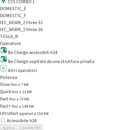
CCS COMBO 1
DOMESTIC_E
DOMESTIC_F
IEC_60309_2 three 32
IEC_60309_2 three 16
TESLA_R
Operatore
Be Charge accessibili h24
Be Charge ospitate da una struttura privata
Altri operatori
Potenza
Slow
fino a 7 kW
Quick
fino a 22 kW
Fast
fino a 75 kW
Fast+
fino a 149 kW
Ultrafast
superiori a 150 kW
Accessibile h24
Applica
Cancella filtri