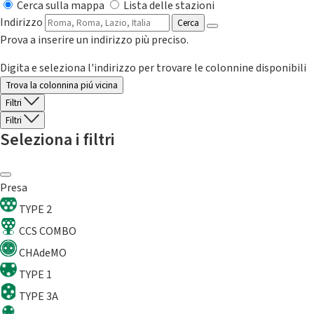
Cerca sulla mappa
Lista delle stazioni
Indirizzo
Cerca
Prova a inserire un indirizzo più preciso.
Digita e seleziona l'indirizzo per trovare le colonnine disponibili
Trova la colonnina piú vicina
Filtri
Filtri
Seleziona i filtri
Presa
TYPE 2
CCS COMBO
CHAdeMO
TYPE 1
TYPE 3A