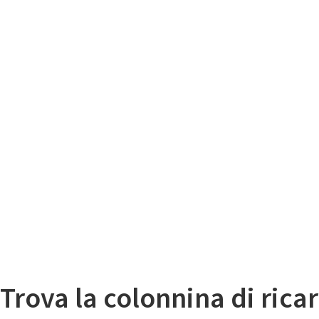
Il
Mappa colonnine di ricarica auto elettriche
Trova la colonnina di ricar