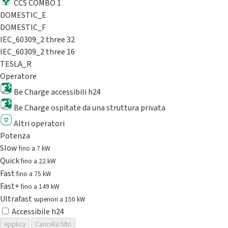
CCS COMBO 1
DOMESTIC_E
DOMESTIC_F
IEC_60309_2 three 32
IEC_60309_2 three 16
TESLA_R
Operatore
Be Charge accessibili h24
Be Charge ospitate da una struttura privata
Altri operatori
Potenza
Slow
fino a 7 kW
Quick
fino a 22 kW
Fast
fino a 75 kW
Fast+
fino a 149 kW
Ultrafast
superiori a 150 kW
Accessibile h24
Applica
Cancella filtri