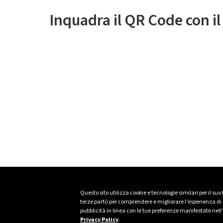
Inquadra il QR Code con i
Questo sito utilizza cookie e tecnologie similari per il suo
terze parti) per comprendere e migliorare l’esperienza di n
pubblicità in linea con le tue preferenze manifestate nell
Privacy Policy
.