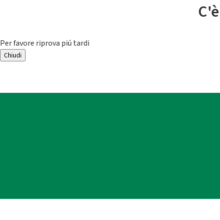
C'è
Per favore riprova piú tardi
Chiudi