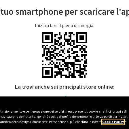
l tuo smartphone per scaricare l'
Inizia a fare il pieno di energia.
La trovi anche sui principali store online:
 funzionamento e per l’erogazione dei servizi in esso presenti, cookie analitici (propri e di
avigazione dell’utente, nonché cookie di profilazione (propri e di terze parti) per inviarti
’ambito della navigazione in rete. Per saperne di più consulta la nostra
Cookie Policy
e