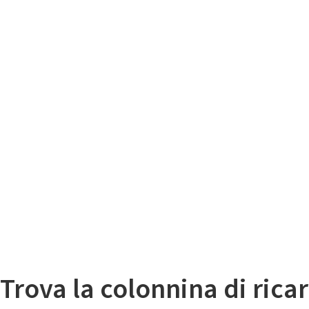
Il
Mappa colonnine di ricarica auto elettriche
Trova la colonnina di ricar