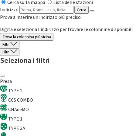
Cerca sulla mappa
Lista delle stazioni
Indirizzo
Cerca
Prova a inserire un indirizzo più preciso.
Digita e seleziona l'indirizzo per trovare le colonnine disponibili
Trova la colonnina piú vicina
Filtri
Filtri
Seleziona i filtri
Presa
TYPE 2
CCS COMBO
CHAdeMO
TYPE 1
TYPE 3A