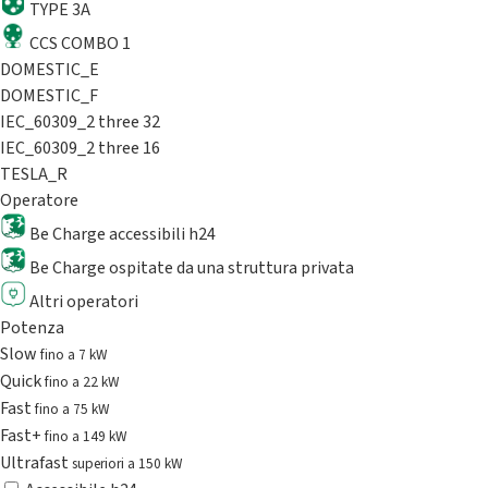
TYPE 3A
CCS COMBO 1
DOMESTIC_E
DOMESTIC_F
IEC_60309_2 three 32
IEC_60309_2 three 16
TESLA_R
Operatore
Be Charge accessibili h24
Be Charge ospitate da una struttura privata
Altri operatori
Potenza
Slow
fino a 7 kW
Quick
fino a 22 kW
Fast
fino a 75 kW
Fast+
fino a 149 kW
Ultrafast
superiori a 150 kW