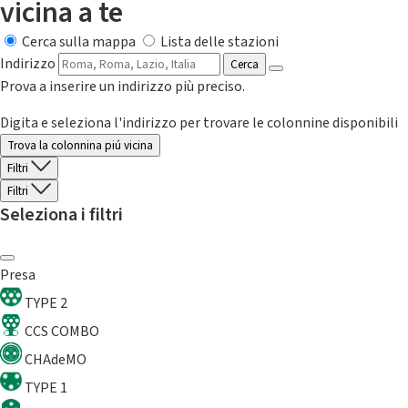
vicina a te
Cerca sulla mappa
Lista delle stazioni
Indirizzo
Cerca
Prova a inserire un indirizzo più preciso.
Digita e seleziona l'indirizzo per trovare le colonnine disponibili
Trova la colonnina piú vicina
Filtri
Filtri
Seleziona i filtri
Presa
TYPE 2
CCS COMBO
CHAdeMO
TYPE 1