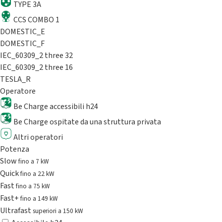
TYPE 3A
CCS COMBO 1
DOMESTIC_E
DOMESTIC_F
IEC_60309_2 three 32
IEC_60309_2 three 16
TESLA_R
Operatore
Be Charge accessibili h24
Be Charge ospitate da una struttura privata
Altri operatori
Potenza
Slow
fino a 7 kW
Quick
fino a 22 kW
Fast
fino a 75 kW
Fast+
fino a 149 kW
Ultrafast
superiori a 150 kW