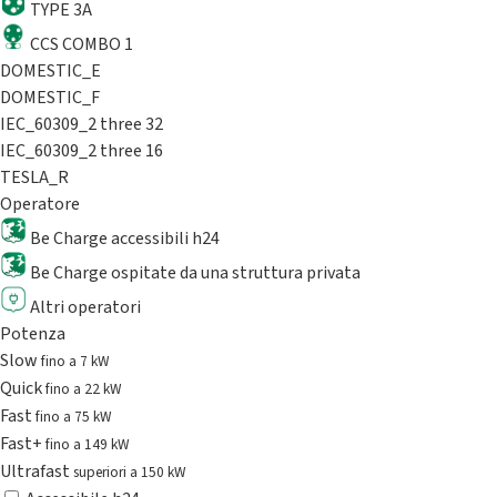
TYPE 3A
CCS COMBO 1
DOMESTIC_E
DOMESTIC_F
IEC_60309_2 three 32
IEC_60309_2 three 16
TESLA_R
Operatore
Be Charge accessibili h24
Be Charge ospitate da una struttura privata
Altri operatori
Potenza
Slow
fino a 7 kW
Quick
fino a 22 kW
Fast
fino a 75 kW
Fast+
fino a 149 kW
Ultrafast
superiori a 150 kW