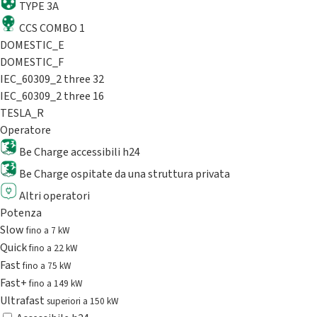
TYPE 3A
CCS COMBO 1
DOMESTIC_E
DOMESTIC_F
IEC_60309_2 three 32
IEC_60309_2 three 16
TESLA_R
Operatore
Be Charge accessibili h24
Be Charge ospitate da una struttura privata
Altri operatori
Potenza
Slow
fino a 7 kW
Quick
fino a 22 kW
Fast
fino a 75 kW
Fast+
fino a 149 kW
Ultrafast
superiori a 150 kW