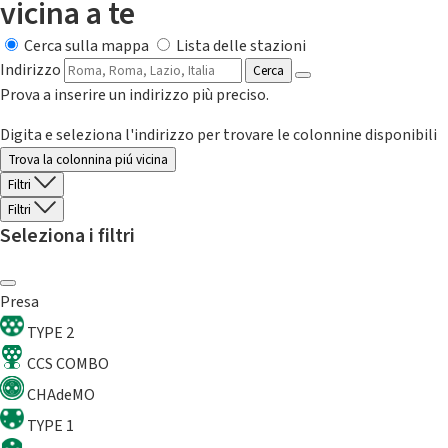
vicina a te
Cerca sulla mappa
Lista delle stazioni
Indirizzo
Cerca
Prova a inserire un indirizzo più preciso.
Digita e seleziona l'indirizzo per trovare le colonnine disponibili
Trova la colonnina piú vicina
Filtri
Filtri
Seleziona i filtri
Presa
TYPE 2
CCS COMBO
CHAdeMO
TYPE 1