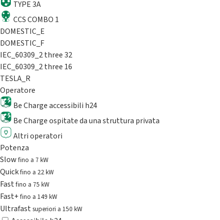
TYPE 3A
CCS COMBO 1
DOMESTIC_E
DOMESTIC_F
IEC_60309_2 three 32
IEC_60309_2 three 16
TESLA_R
Operatore
Be Charge accessibili h24
Be Charge ospitate da una struttura privata
Altri operatori
Potenza
Slow
fino a 7 kW
Quick
fino a 22 kW
Fast
fino a 75 kW
Fast+
fino a 149 kW
Ultrafast
superiori a 150 kW