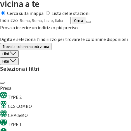
vicina a te
Cerca sulla mappa
Lista delle stazioni
Indirizzo
Cerca
Prova a inserire un indirizzo più preciso.
Digita e seleziona l'indirizzo per trovare le colonnine disponibili
Trova la colonnina piú vicina
Filtri
Filtri
Seleziona i filtri
Presa
TYPE 2
CCS COMBO
CHAdeMO
TYPE 1