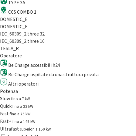
TYPE 3A
CCS COMBO 1
DOMESTIC_E
DOMESTIC_F
IEC_60309_2 three 32
IEC_60309_2 three 16
TESLA_R
Operatore
Be Charge accessibili h24
Be Charge ospitate da una struttura privata
Altri operatori
Potenza
Slow
fino a 7 kW
Quick
fino a 22 kW
Fast
fino a 75 kW
Fast+
fino a 149 kW
Ultrafast
superiori a 150 kW