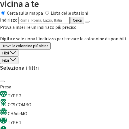
vicina a te
Cerca sulla mappa
Lista delle stazioni
Indirizzo
Cerca
Prova a inserire un indirizzo più preciso.
Digita e seleziona l'indirizzo per trovare le colonnine disponibili
Trova la colonnina piú vicina
Filtri
Filtri
Seleziona i filtri
Presa
TYPE 2
CCS COMBO
CHAdeMO
TYPE 1